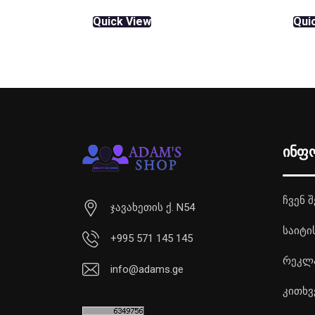
was:
is:
Quick View
Qui
₾40.00.
₾32.40.
ინფ
ჩვენ შ
ჯავახეთის ქ. N54
საიტი
+995 571 145 145
რეკლ
info@adams.ge
კითხვ