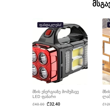
მსგა
ფასდაკლება!
მზის ენერგიაზე მომუშავე
მზი
LED ფანარი
ლამ
Original
Current
₾
32.40
₾
40.00
₾
12
price
price