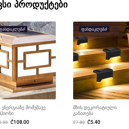
ვსი პროდუქტები
ფასდაკლება!
ფასდაკლება!
ს ენერგიაზე მომუშავე
მზის დეკორატიული
პიონი
განათება
Original
Current
Original
Current
₾
108.00
₾
5.40
0.00
₾
7.80
price
price
price
price