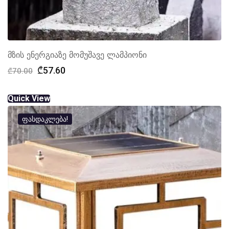
მზის ენერგიაზე მომუშავე ლამპიონი
Original
Current
₾
57.60
₾
70.00
price
price
was:
is:
Quick View
₾70.00.
₾57.60.
ფასდაკლება!