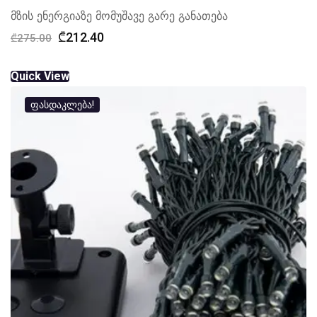
მზის ენერგიაზე მომუშავე გარე განათება
Original
Current
₾
212.40
₾
275.00
price
price
was:
is:
Quick View
₾275.00.
₾212.40.
ფასდაკლება!