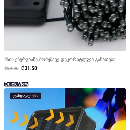
მზის ენერგიაზე მომუშავე დეკორატიული განათება
Original
Current
₾
31.50
₾
39.00
price
price
was:
is:
Quick View
₾39.00.
₾31.50.
ფასდაკლება!