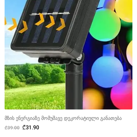
მზის ენერგიაზე მომუშავე დეკორატიული განათება
Original
Current
₾
31.90
₾
39.00
price
price