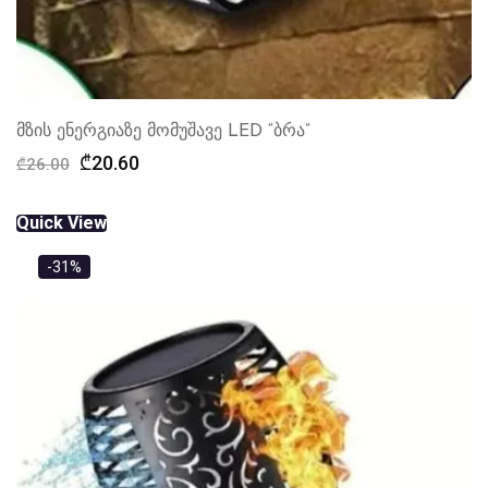
მზის ენერგიაზე მომუშავე LED “ბრა”
Original
Current
₾
20.60
₾
26.00
price
price
was:
is:
Quick View
₾26.00.
₾20.60.
-31%