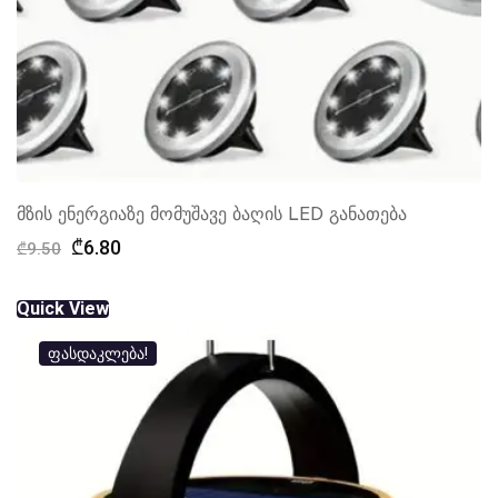
მზის ენერგიაზე მომუშავე ბაღის LED განათება
Original
Current
₾
6.80
₾
9.50
price
price
was:
is:
Quick View
₾9.50.
₾6.80.
ფასდაკლება!