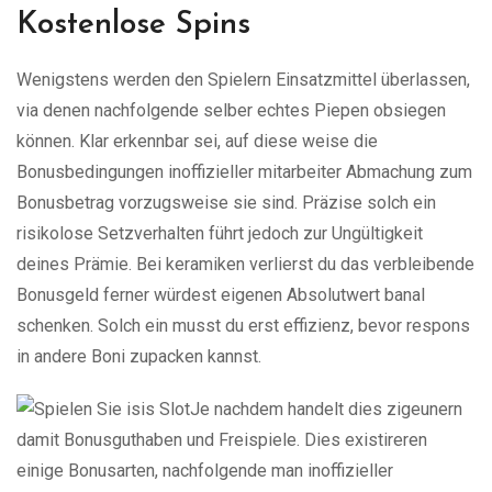
Kostenlose Spins
Wenigstens werden den Spielern Einsatzmittel überlassen,
via denen nachfolgende selber echtes Piepen obsiegen
können. Klar erkennbar sei, auf diese weise die
Bonusbedingungen inoffizieller mitarbeiter Abmachung zum
Bonusbetrag vorzugsweise sie sind. Präzise solch ein
risikolose Setzverhalten führt jedoch zur Ungültigkeit
deines Prämie. Bei keramiken verlierst du das verbleibende
Bonusgeld ferner würdest eigenen Absolutwert banal
schenken. Solch ein musst du erst effizienz, bevor respons
in andere Boni zupacken kannst.
Je nachdem handelt dies zigeunern
damit Bonusguthaben und Freispiele. Dies existireren
einige Bonusarten, nachfolgende man inoffizieller