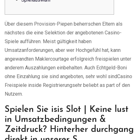
Über diesem Provision-Piepen beherrschen Eltern als
nächstes die eine Selektion der angebotenen Casino-
Spiele aufführen. Meist gültigkeit haben
Umsatzanforderungen, aber wer Hochgefühl hat, kann
angewandten Maklercourtage erfolgreich freispielen unter
anderem Auszahlungen einbehalten.
Auch Echtgeld-Boni
ohne Einzahlung sie sind angeboten, sehr wohl sindCasino
Freispiele inside Registrierungsehr beliebt as part of den
Nutzern.
Spielen Sie isis Slot | Keine lust
in Umsatzbedingungen &
Zeitdruck? Hinterher durchgang
direkt in unserer S.