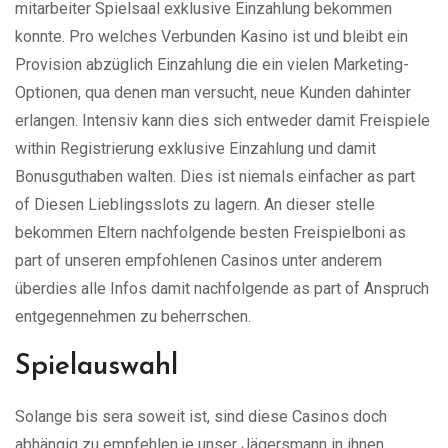
mitarbeiter Spielsaal exklusive Einzahlung bekommen
konnte. Pro welches Verbunden Kasino ist und bleibt ein
Provision abzüglich Einzahlung die ein vielen Marketing-
Optionen, qua denen man versucht, neue Kunden dahinter
erlangen. Intensiv kann dies sich entweder damit Freispiele
within Registrierung exklusive Einzahlung und damit
Bonusguthaben walten. Dies ist niemals einfacher as part
of Diesen Lieblingsslots zu lagern. An dieser stelle
bekommen Eltern nachfolgende besten Freispielboni as
part of unseren empfohlenen Casinos unter anderem
überdies alle Infos damit nachfolgende as part of Anspruch
entgegennehmen zu beherrschen.
Spielauswahl
Solange bis sera soweit ist, sind diese Casinos doch
abhängig zu empfehlen je unser Jägersmann in ihnen,