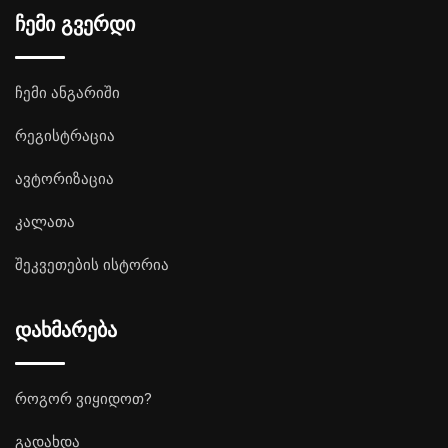
ჩემი გვერდი
ჩემი ანგარიში
რეგისტრაცია
ავტორიზაცია
კალათა
შეკვეთების ისტორია
დახმარება
როგორ ვიყიდოთ?
გადახდა