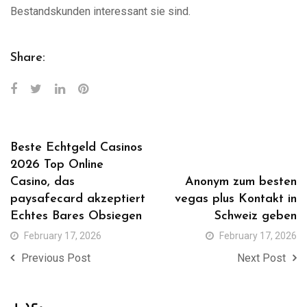
Bestandskunden interessant sie sind.
Share:
Beste Echtgeld Casinos
2026 Top Online
Casino, das
Anonym zum besten
paysafecard akzeptiert
vegas plus Kontakt in
Echtes Bares Obsiegen
Schweiz geben
February 17, 2026
February 17, 2026
Previous Post
Next Post