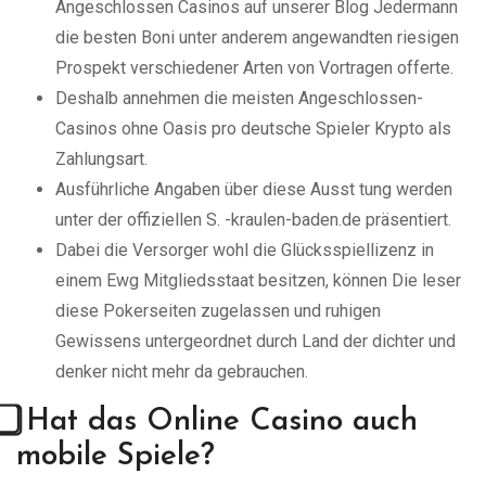
Angeschlossen Casinos auf unserer Blog Jedermann
die besten Boni unter anderem angewandten riesigen
Prospekt verschiedener Arten von Vortragen offerte.
Deshalb annehmen die meisten Angeschlossen-
Casinos ohne Oasis pro deutsche Spieler Krypto als
Zahlungsart.
Ausführliche Angaben über diese Ausst tung werden
unter der offiziellen S. -kraulen-baden.de präsentiert.
Dabei die Versorger wohl die Glücksspiellizenz in
einem Ewg Mitgliedsstaat besitzen, können Die leser
diese Pokerseiten zugelassen und ruhigen
Gewissens untergeordnet durch Land der dichter und
denker nicht mehr da gebrauchen.
⃣ Hat das Online Casino auch
mobile Spiele?