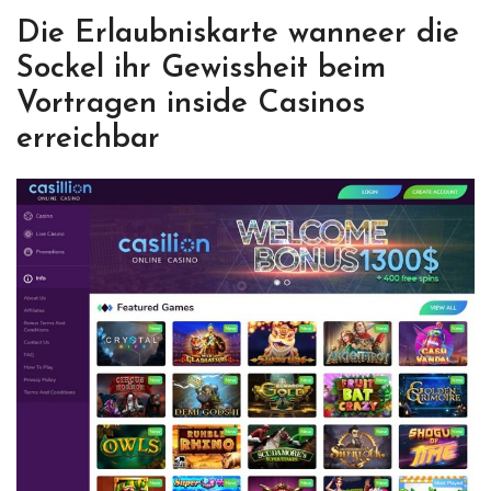
Die Erlaubniskarte wanneer die
Sockel ihr Gewissheit beim
Vortragen inside Casinos
erreichbar