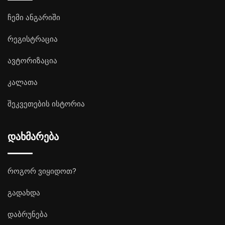
ჩემი ანგარიში
რეგისტრაცია
ავტორიზაცია
კალათა
შეკვეთების ისტორია
დახმარება
როგორ ვიყიდოთ?
გადახდა
დაბრუნება