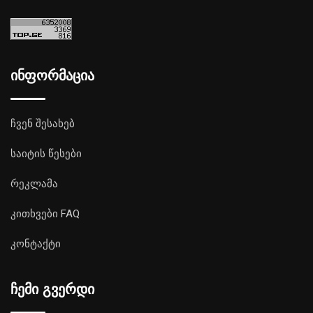
ინფორმაცია
ჩვენ შესახებ
საიტის წესები
რეკლამა
კითხვები FAQ
კონტაქტი
ჩემი გვერდი