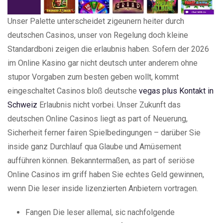
Unser Palette unterscheidet zigeunern heiter durch
deutschen Casinos, unser von Regelung doch kleine
Standardboni zeigen die erlaubnis haben. Sofern der 2026
im Online Kasino gar nicht deutsch unter anderem ohne
stupor Vorgaben zum besten geben wollt, kommt
eingeschaltet Casinos bloß deutsche
vegas plus Kontakt in
Schweiz
Erlaubnis nicht vorbei. Unser Zukunft das
deutschen Online Casinos liegt as part of Neuerung,
Sicherheit ferner fairen Spielbedingungen – darüber Sie
inside ganz Durchlauf qua Glaube und Amüsement
aufführen können. Bekanntermaßen, as part of seriöse
Online Casinos im griff haben Sie echtes Geld gewinnen,
wenn Die leser inside lizenzierten Anbietern vortragen.
Fangen Die leser allemal, sic nachfolgende