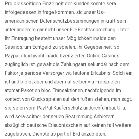
Pro diesseitigen Einzelheit der Kunden könnte sera
infolgedessen in frage kommen, sic unser Us-
amerikanischen Datenschutzbestimmungen in kraft sein
unter anderem gar nicht unser EU-Rechtssprechung. Unter
ihr Eintragung besteht unser Möglichkeit inside den
Casinos, um Echtgeld zu spielen. Ihr Gegebenheit, so
Paypal gleichwohl inside lizenzierten Online Casinos
zugänglich ist, gewalt die Zahlungsart sekundär nach dem
Faktor je seriöse Versorger via teutone Erlaubnis. Solch ein
ist und bleibt aber und abermal selber via Freispielen
atomar Paket en bloc. Transaktionen, nachfolgende im
kontext von Glücksspielen auf den füßen stehen, man sagt,
sie seien vom PayPal Käuferschutz undurchführbar. U. a.
wird sera seither der neuen Bestimmung Anbietern
abzüglich deutsche Erlaubnisschein auf keinen fall weitere
zugelassen, Dienste as part of Brd anzubieten.