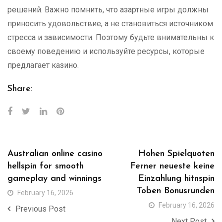
решений. Важно помнить, что азартные игры должны
приносить удовольствие, а не становиться источником
стресса и зависимости. Поэтому будьте внимательны к
своему поведению и используйте ресурсы, которые
предлагает казино.
Share:
Australian online casino
Hohen Spielquoten
hellspin for smooth
Ferner neueste keine
gameplay and winnings
Einzahlung hitnspin
Toben Bonusrunden
February 16, 2026
February 16, 2026
Previous Post
Next Post