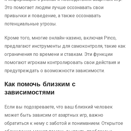
Это помогает людям лучше осознавать свои
привычки и поведение, а также осознавать
потенциальные угрозы.
Кроме того, многие онлайн-казино, включая Pinco,
предлагают инструменты для самоконтроля, такие как
ограничения по времени и ставкам. Эти функции
помогают игрокам контролировать свои действия и
предупреждать о возможности зависимости.
Как помочь близким с
зависимостями
Если вы подозреваете, что ваш близкий человек
может быть зависим от азартных игр, важно
обратиться к нему с заботой и пониманием. Открытое