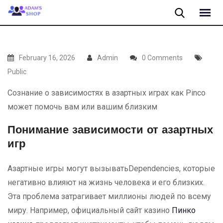
Skip
to
content
February 16, 2026
Admin
0 Comments
Public
Сознание о зависимостях в азартных играх как Pinco
может помочь вам или вашим близким
Понимание зависимости от азартных
игр
Азартные игры могут вызыватьDependencies, которые
негативно влияют на жизнь человека и его близких.
Эта проблема затрагивает миллионы людей по всему
миру. Например, официальный сайт казино
Пинко