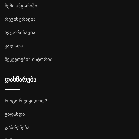
ჩემი ანგარიში
რეგისტრაცია
ავტორიზაცია
კალათა
შეკვეთების ისტორია
დახმარება
როგორ ვიყიდოთ?
გადახდა
დაბრუნება