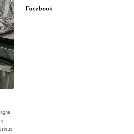
Facebook
magna
ng.
t risus