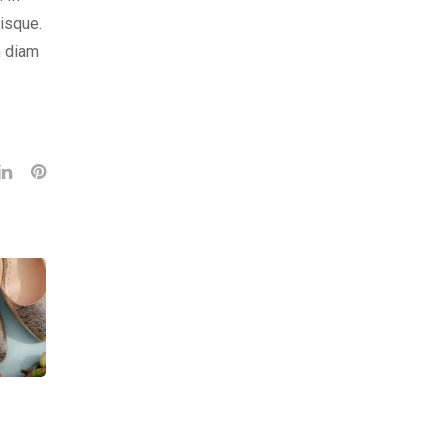
risque.
m diam