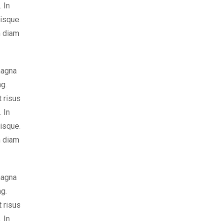
 In
risque.
m diam
magna
ng.
t risus
 In
risque.
m diam
magna
ng.
t risus
 In