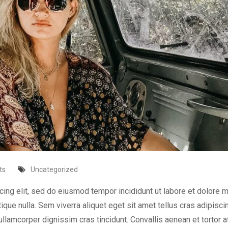
ts
Uncategorized
cing elit, sed do eiusmod tempor incididunt ut labore et dolore 
tique nulla. Sem viverra aliquet eget sit amet tellus cras adipisci
 ullamcorper dignissim cras tincidunt. Convallis aenean et tortor a