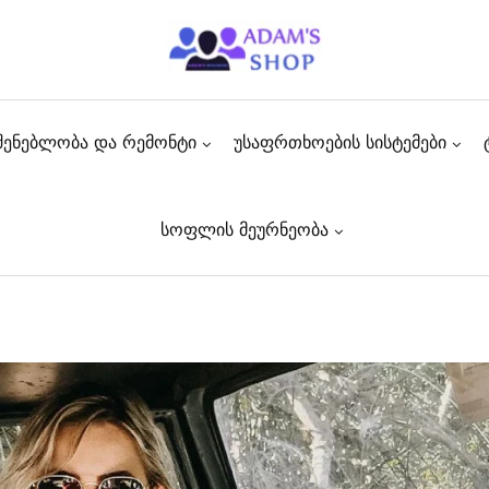
შენებლობა და რემონტი
უსაფრთხოების სისტემები
სოფლის მეურნეობა