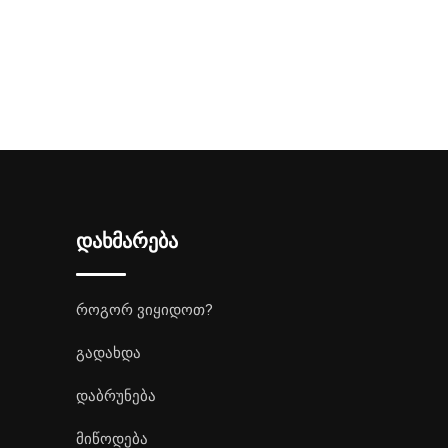
დახმარება
როგორ ვიყიდოთ?
გადახდა
დაბრუნება
მიწოდება