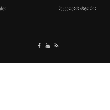
ქტი
შეკვეთების ისტორია