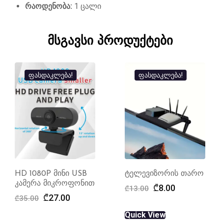
რაოდენობა:
1 ცალი
მსგავსი პროდუქტები
ფასდაკლება!
ფასდაკლება!
HD 1080P მინი USB
ტელევიზორის თარო
კამერა მიკროფონით
Original
Current
₾
8.00
₾
13.00
Original
Current
₾
27.00
price
price
₾
35.00
price
price
was:
is:
Quick View
was:
is: