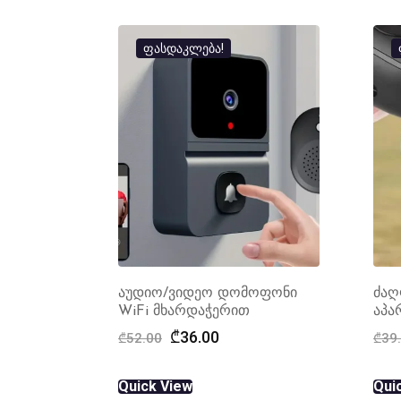
ფასდაკლება!
აუდიო/ვიდეო დომოფონი
ძაღ
WiFi მხარდაჭერით
აპა
Original
Current
₾
36.00
₾
52.00
₾
39
price
price
was:
is:
Quick View
Qui
₾52.00.
₾36.00.