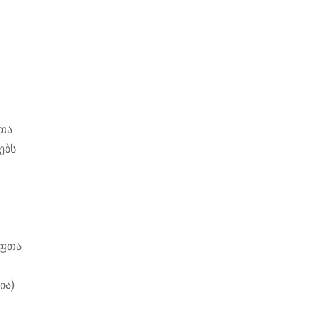
ფთა
ებს
უფთა
ია)