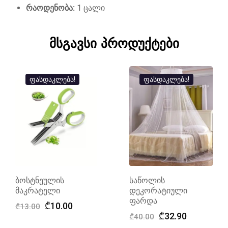
რაოდენობა:
1 ცალი
მსგავსი პროდუქტები
ფასდაკლება!
ფასდაკლება!
ბოსტნეულის
საწოლის
მაკრატელი
დეკორატიული
ფარდა
Original
Current
₾
10.00
₾
13.00
Original
Current
₾
32.90
price
price
₾
40.00
price
price