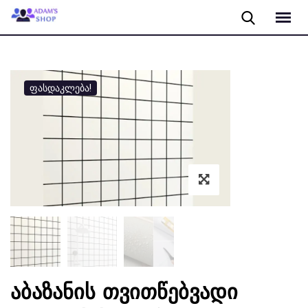
Skip
to
content
ფასდაკლება!
აბაზანის თვითწებვადი