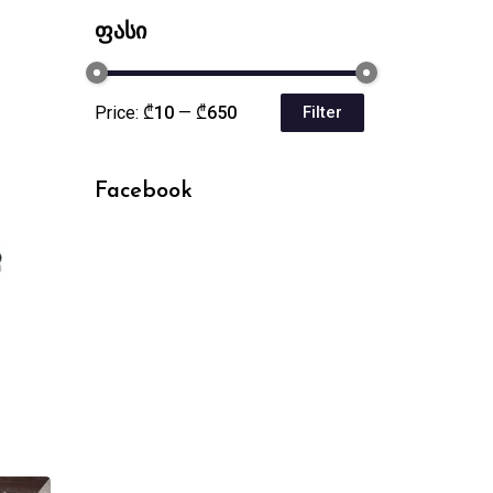
ფასი
Price:
₾10
—
₾650
Filter
Min
Max
price
price
Facebook