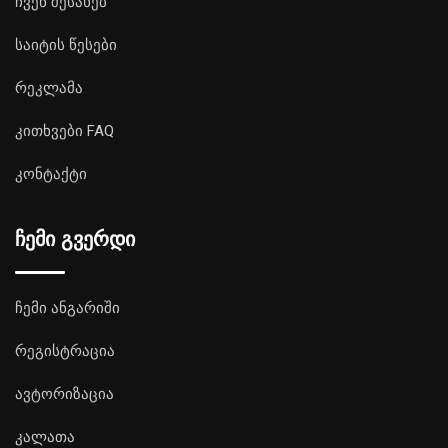
ჩვენ შესახებ
საიტის წესები
რეკლამა
კითხვები FAQ
კონტაქტი
ჩემი გვერდი
ჩემი ანგარიში
რეგისტრაცია
ავტორიზაცია
კალათა