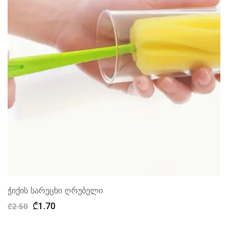
ჭიქის სარეცხი ღრუბელი
Original
Current
₾
1.70
₾
2.50
price
price