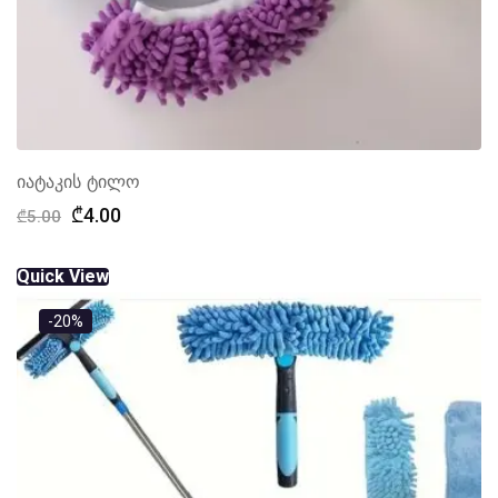
იატაკის ტილო
Original
Current
₾
4.00
₾
5.00
price
price
was:
is:
Quick View
₾5.00.
₾4.00.
-20%