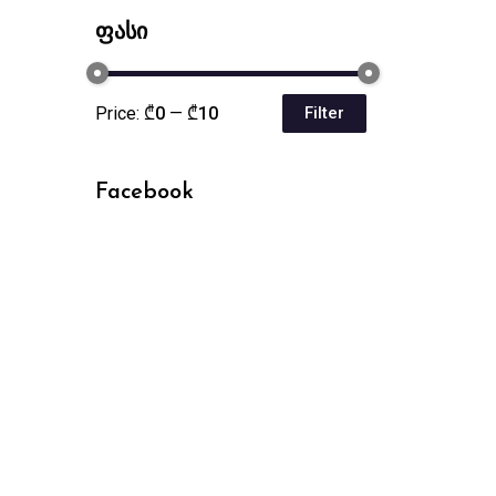
ფასი
Price:
₾0
—
₾10
Filter
Min
Max
price
price
Facebook