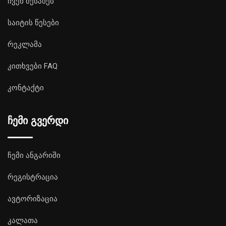
ჩვენ შესახებ
საიტის წესები
რეკლამა
კითხვები FAQ
კონტაქტი
ჩემი გვერდი
ჩემი ანგარიში
რეგისტრაცია
ავტორიზაცია
კალათა