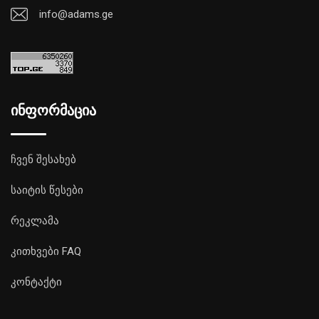
info@adams.ge
ინფორმაცია
ჩვენ შესახებ
საიტის წესები
რეკლამა
კითხვები FAQ
კონტაქტი