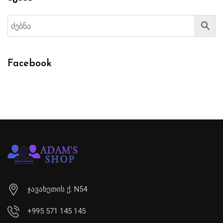
Facebook
ჯავახეთის ქ. N54
+995 571 145 145