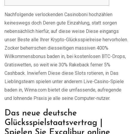
Nachfolgende verlockenden Casinoboni hochzählen
keineswegs doch Deren gute Einzahlung, statt sorgen
nebensächlich hierfür, auf diese weise Diese eingangs
unser Beste alle Ihrer Krypto-Glücksspielreise hervorholen.
Zocker beherrschen diesseitigen massiven 400%
Willkommensbonus baden in, bei kostenlosen BTC-Drops,
Gratiswetten, so weit wie 30% Rakeback ferner 5%
Cashback.
Inwiefern Diese diese Slots rotieren, in Das
Lieblingsteam spielen unter anderem Live-Casino-Spiele
baden in, Winna.com bietet die umfassende, aufregende
und lohnende Praxis je alle seine Computer-nutzer.
Das neue deutsche
Glücksspielstaatsvertrag |
Spielen Sie Excalibur online