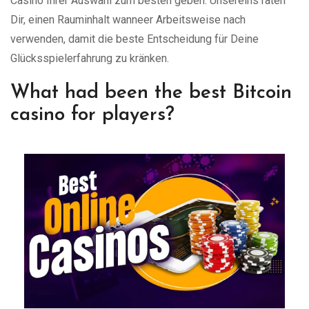
Casino Ihrer Auswahl zum besten geben. Unsereins raten
Dir, einen Rauminhalt wanneer Arbeitsweise nach
verwenden, damit die beste Entscheidung für Deine
Glücksspielerfahrung zu kränken.
What had been the best Bitcoin
casino for players?