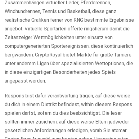
Zusammenhängen virtueller Leder, Pferderennen,
Windhundrennen, Tennis und Basketball, diese ganz
realistische Grafiken ferner von RNG bestimmte Ergebnisse
angebot. Virtuelle Sportarten offerte ringsherum damit die
Zeitanzeiger Wettmöglichkeiten unter einsatz von
computergenerierten Sportereignissen, diese kontinuierlich
bergwandern. CryptoRoyal bietet Märkte für große Turniere
unter anderem Ligen über spezialisierten Wettoptionen, die
in diese einzigartigen Besonderheiten jedes Spiels
angepasst werden.
Respons bist dafür verantwortung tragen, auf diese weise
du dich in einem Distrikt befindest, within diesem Respons
spielen darfst, sofern du dies beabsichtigst. Die leser
sollten immer zusichern, auf diese weise Eltern jedweder
gesetzlichen Anforderungen erledigen, vorab Sie atomar