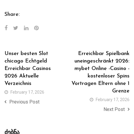
Share:
Unser besten Slot
Erreichbar Spielbank
chicago Echtgeld
uneingeschränkt 2026:
Erreichbar Casinos
mybet Online -Casino -
2026 Aktuelle
kostenloser Spins
Verzeichnis
Vortragen Eltern ohne 1
Grenze
February 17, 2026
February 17, 2026
Previous Post
Next Post
ძებნა