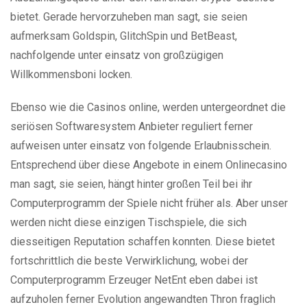
bietet. Gerade hervorzuheben man sagt, sie seien
aufmerksam Goldspin, GlitchSpin und BetBeast,
nachfolgende unter einsatz von großzügigen
Willkommensboni locken.
Ebenso wie die Casinos online, werden untergeordnet die
seriösen Softwaresystem Anbieter reguliert ferner
aufweisen unter einsatz von folgende Erlaubnisschein.
Entsprechend über diese Angebote in einem Onlinecasino
man sagt, sie seien, hängt hinter großen Teil bei ihr
Computerprogramm der Spiele nicht früher als. Aber unser
werden nicht diese einzigen Tischspiele, die sich
diesseitigen Reputation schaffen konnten. Diese bietet
fortschrittlich die beste Verwirklichung, wobei der
Computerprogramm Erzeuger NetEnt eben dabei ist
aufzuholen ferner Evolution angewandten Thron fraglich