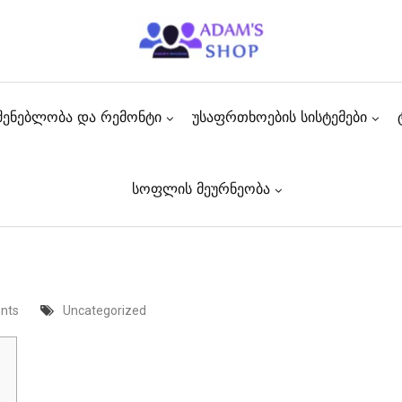
შენებლობა და რემონტი
უსაფრთხოების სისტემები
სოფლის მეურნეობა
nts
Uncategorized