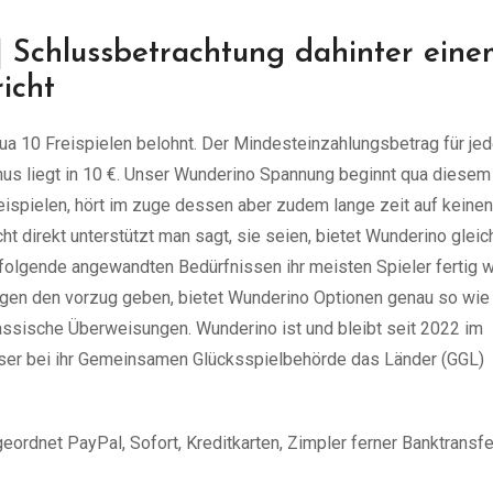
 Schlussbetrachtung dahinter eine
icht
 qua 10 Freispielen belohnt. Der Mindesteinzahlungsbetrag für je
us liegt in 10 €. Unser Wunderino Spannung beginnt qua diese
ispielen, hört im zuge dessen aber zudem lange zeit auf keinen 
ht direkt unterstützt man sagt, sie seien, bietet Wunderino glei
folgende angewandten Bedürfnissen ihr meisten Spieler fertig 
ngen den vorzug geben, bietet Wunderino Optionen genau so wie
assische Überweisungen. Wunderino ist und bleibt seit 2022 im
ser bei ihr Gemeinsamen Glücksspielbehörde das Länder (GGL)
ordnet PayPal, Sofort, Kreditkarten, Zimpler ferner Banktransfer