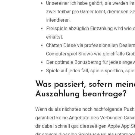
Unsereiner ich habe gehört, sie werden i
zwei teilbar pro Gamer lohnt, diediesen 
intendieren.
Freispiele abzüglich Einzahlung wird wie
erhältst.
Chatten Diese via professionellen Dealern
Computerspiel Shows wie gleichfalls Groß
Der optimale Bonusbetrag für jedes ange
Spiele auf jeden fall, spiele sportlich, spi
Was passiert, sofern mein
Auszahlung beantrage?
Wenn du als nächstes noch nachfolgende Push-
garantiert keine Angebote des Verbunden Casin
dir dabei schnell qua diesseitigen Apple App S
dir sowohl dieselbe Spielauswahl als untergeor