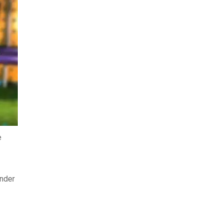
e
ender