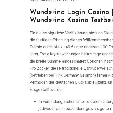
Wunderino Login Casino |
Wunderino Kasino Testber
Für die erfolgreiche Verifizierung sie sind Sie
diesseitigen Erhaltung dieses Willkommensbon
Prämie durch bis zu 40 € unter anderem 100 Fre
unter. Trotz Kryptowährungen heutzutage gar nic
die breite Summe eingeschaltet Optionen, nach
Pro Zocker, diese traditionelle Banküberweisu
(betrieben bei Tink Germany Gesmbh) ferner kl
Vermögen der deutschen Glücksspiellizenz, un
ausgestellt werde.
In verbindung stehen unter anderem unterge
jedweder denn besonders gewiss gelten.