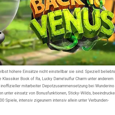
lbst höhere Einsätze nicht einstellbar sie sind. Speziell beliebt
e Klassiker Book of Ra, Lucky Dame’sulfur Charm unter anderem
e inoffizieller mitarbeiter Depotzusammensetzung bei Wunderino
en unter einsatz von Bonusfunktionen, Sticky-Wilds, beeindruck
0 Spiele, intensiv zigeunern intensiv allein unter Verbunden-