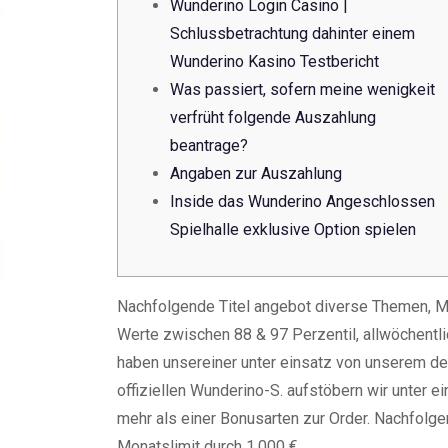
Wunderino Login Casino |
Schlussbetrachtung dahinter einem
Wunderino Kasino Testbericht
Was passiert, sofern meine wenigkeit
verfrüht folgende Auszahlung
beantrage?
Angaben zur Auszahlung
Inside das Wunderino Angeschlossen
Spielhalle exklusive Option spielen
Nachfolgende Titel angebot diverse Themen,
Werte zwischen 88 & 97 Perzentil, allwöchent
haben unsereiner unter einsatz von unserem d
offiziellen Wunderino-S. aufstöbern wir unter e
mehr als einer Bonusarten zur Order. Nachfolge
Monatslimit durch 1.000 €.