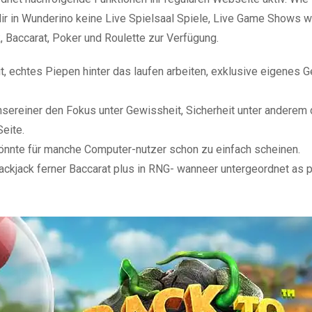
 dir in Wunderino keine Live Spielsaal Spiele, Live Game Shows 
, Baccarat, Poker und Roulette zur Verfügung.
t, echtes Piepen hinter das laufen arbeiten, exklusive eigenes G
nsereiner den Fokus unter Gewissheit, Sicherheit unter anderem
Seite.
könnte für manche Computer-nutzer schon zu einfach scheinen.
lackjack ferner Baccarat plus in RNG- wanneer untergeordnet as p