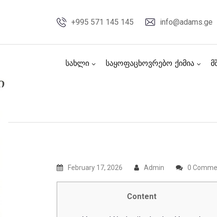
Skip
to
+995 571 145 145
info@adams.ge
content
სახლი
საყოფაცხოვრებო ქიმია
მ
February 17, 2026
Admin
0 Comme
Content