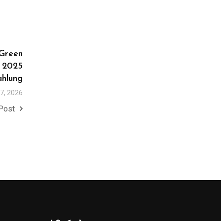
 Green
 2025
ahlung
7, 2026
Post