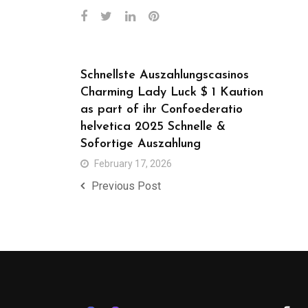
Schnellste Auszahlungscasinos
Charming Lady Luck $ 1 Kaution
as part of ihr Confoederatio
helvetica 2025 Schnelle &
Sofortige Auszahlung
February 17, 2026
Previous Post