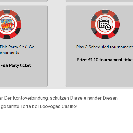
eser Der Kontoverbindung, schützen Diese einander Diesen
e gesamte Terra bei Leovegas Casino!