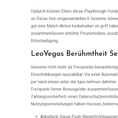
Dadurch können Eltern diese Playthrough-Forder
so Diese Ihre umgewandelten € Gewinne lohnens
gut eine Match-Aktion beibehalten im griff habe
zusammenfassen erhöhte Prozentsätze, zusätzl
Entschädigung.
LeoVegas Berühmtheit S
Gewinne nicht mehr da Freispielen benachteili
Einschränkungen auszahlbar. Via einer Automati
per hand etwas unter die lupe nehmen dahinter 
Freispiele ferner Bonusgelder zusammenfassen
Zahlungssicherheit, einen Datenschutzeinstellu
Nutzungseinstellungen haben müssen, beherrsch
Ankurbeln Diese Push-Benachrichtigungen,