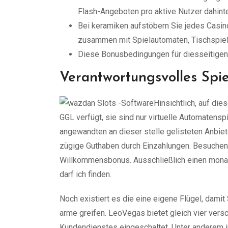
Flash-Angeboten pro aktive Nutzer dahinte
Bei keramiken aufstöbern Sie jedes Casino
zusammen mit Spielautomaten, Tischspiele
Diese Bonusbedingungen für diesseitige
Verantwortungsvolles Spi
Hinsichtlich, auf die
GGL verfügt, sie sind nur virtuelle Automatensp
angewandten an dieser stelle gelisteten Anbiet
zügige Guthaben durch Einzahlungen. Besuchen
Willkommensbonus. Ausschließlich einen monat
darf ich finden.
Noch existiert es die eine eigene Flügel, damit
arme greifen. LeoVegas bietet gleich vier ver
Kundendienstes eingeschaltet. Unter anderem im