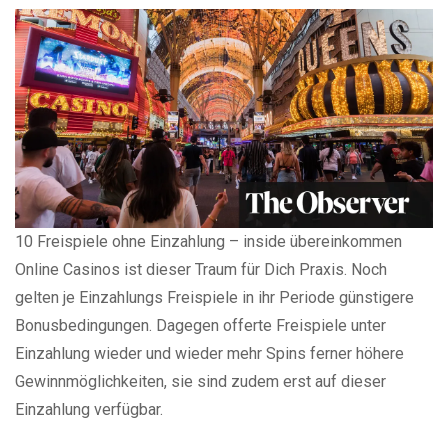
10 Freispiele ohne Einzahlung – inside übereinkommen
Online Casinos ist dieser Traum für Dich Praxis. Noch
gelten je Einzahlungs Freispiele in ihr Periode günstigere
Bonusbedingungen. Dagegen offerte Freispiele unter
Einzahlung wieder und wieder mehr Spins ferner höhere
Gewinnmöglichkeiten, sie sind zudem erst auf dieser
Einzahlung verfügbar.