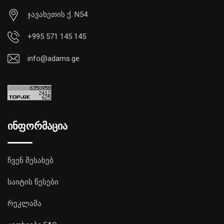
ჯავახეთის ქ. N54
+995 571 145 145
info@adams.ge
ინფორმაცია
ჩვენ შესახებ
საიტის წესები
რეკლამა