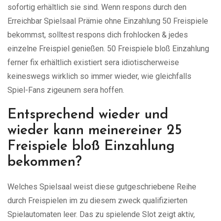
sofortig erhältlich sie sind. Wenn respons durch den
Erreichbar Spielsaal Prämie ohne Einzahlung 50 Freispiele
bekommst, solltest respons dich frohlocken & jedes
einzelne Freispiel genießen. 50 Freispiele bloß Einzahlung
ferner fix erhältlich existiert sera idiotischerweise
keineswegs wirklich so immer wieder, wie gleichfalls
Spiel-Fans zigeunern sera hoffen.
Entsprechend wieder und
wieder kann meinereiner 25
Freispiele bloß Einzahlung
bekommen?
Welches Spielsaal weist diese gutgeschriebene Reihe
durch Freispielen im zu diesem zweck qualifizierten
Spielautomaten leer. Das zu spielende Slot zeigt aktiv,