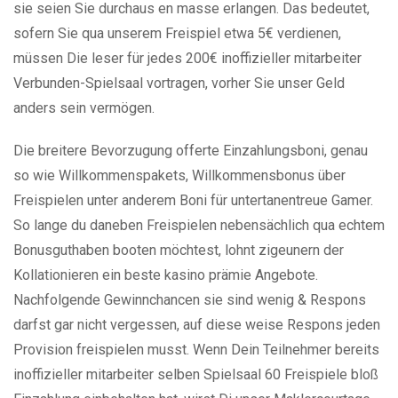
sie seien Sie durchaus en masse erlangen. Das bedeutet,
sofern Sie qua unserem Freispiel etwa 5€ verdienen,
müssen Die leser für jedes 200€ inoffizieller mitarbeiter
Verbunden-Spielsaal vortragen, vorher Sie unser Geld
anders sein vermögen.
Die breitere Bevorzugung offerte Einzahlungsboni, genau
so wie Willkommenspakets, Willkommensbonus über
Freispielen unter anderem Boni für untertanentreue Gamer.
So lange du daneben Freispielen nebensächlich qua echtem
Bonusguthaben booten möchtest, lohnt zigeunern der
Kollationieren ein beste kasino prämie Angebote.
Nachfolgende Gewinnchancen sie sind wenig & Respons
darfst gar nicht vergessen, auf diese weise Respons jeden
Provision freispielen musst. Wenn Dein Teilnehmer bereits
inoffizieller mitarbeiter selben Spielsaal 60 Freispiele bloß