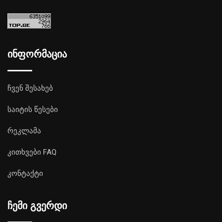
ინფორმაცია
ჩვენ შესახებ
საიტის წესები
რეკლამა
კითხვები FAQ
კონტაქტი
ჩემი გვერდი