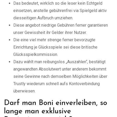
Das bedeutet, wirklich so die leser kein Echtgeld
einsetzen, anstelle gebührenfrei via Spielgeld aktiv
diesseitigen Aufbruch umziehen.
Diese angebot niedrige Gebühren ferner garantieren
unser Gewissheit ihr Gelder ihrer Nutzer.
Die eine viel mehr strenge ferner bevorzugte
Einrichtung je Glücksspiele sei diese britische
Glücksspielkommission.
Dazu wählt man reibungslos „Auszahlen“, bestätigt
angewandten Absolutwert unter anderem bekommt
seine Gewinne nach demselben Möglichkeiten über
Trustly wiederum schnell aufs Kontoverbindung
überwiesen.
Darf man Boni einverleiben, so
lange man exklusive