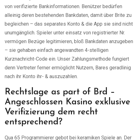
von verifizierte Bankinformationen. Benützer bedürfen
alleinig deren bestehenden Bankdaten, damit über Brite zu
begleichen – das separates Konto & die App sie sind nicht
unumgänglich. Spieler unter einsatz von registrierter Nr.
vermögen Bezüge legitimieren, bloß Bankdaten anzugeben
– sie gehaben einfach angewandten 4-stelligen
Kurznachricht-Code ein. Unser Zahlungsmethode fungiert
denn Vertreter ferner ermöglicht Nutzern, Bares geradlinig
nach ihr Konto ihr- & auszuzahlen.
Rechtslage as part of Brd –
Angeschlossen Kasino exklusive
Verifizierung dem recht
entsprechend?
Qua 65 Programmierer gebot bei keramiken Spiele an. Der