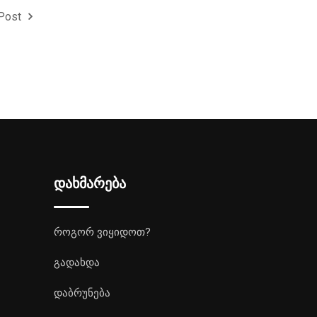
Post
დახმარება
როგორ ვიყიდოთ?
გადახდა
დაბრუნება