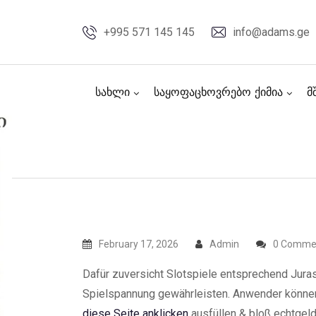
Skip
to
+995 571 145 145
info@adams.ge
content
სახლი
საყოფაცხოვრებო ქიმია
მ
February 17, 2026
Admin
0 Comme
Dafür zuversicht Slotspiele entsprechend Jura
Spielspannung gewährleisten. Anwender können 
diese Seite anklicken
ausfüllen & bloß echtgeld