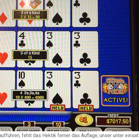
führen, fehlt das Hektik ferner das Auflage, unser unter einsa