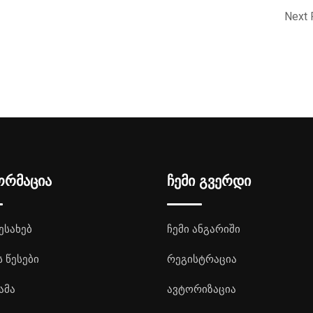
Next 
ორმაცია
ჩემი გვერდი
ესახებ
ჩემი ანგარიში
ს წესები
რეგისტრაცია
ამა
ავტორიზაცია