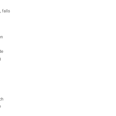
 falls
en
de
g
ch
e