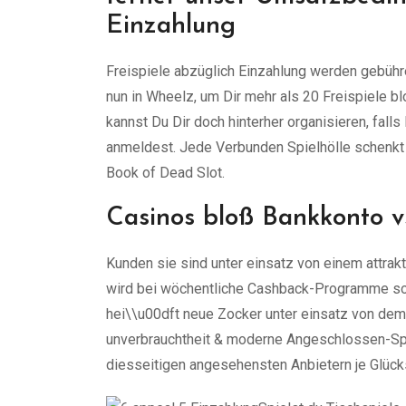
Einzahlung
Freispiele abzüglich Einzahlung werden gebühr
nun in Wheelz, um Dir mehr als 20 Freispiele bl
kannst Du Dir doch hinterher organisieren, fal
anmeldest. Jede Verbunden Spielhölle schenkt D
Book of Dead Slot.
Casinos bloß Bankkonto vs
Kunden sie sind unter einsatz von einem attrak
wird bei wöchentliche Cashback-Programme so 
hei\\u00dft neue Zocker unter einsatz von de
unverbrauchtheit & moderne Angeschlossen-Spiel
diesseitigen angesehensten Anbietern je Glückssp