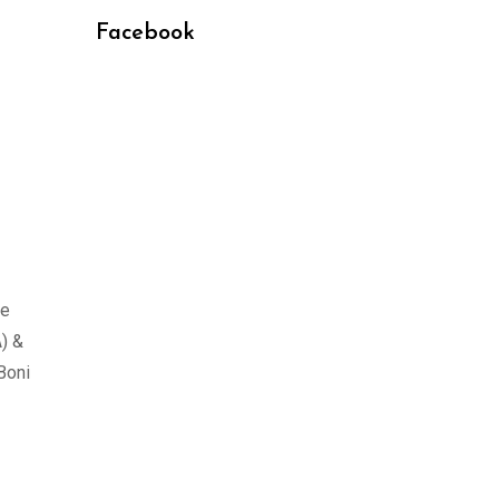
Facebook
se
) &
Boni