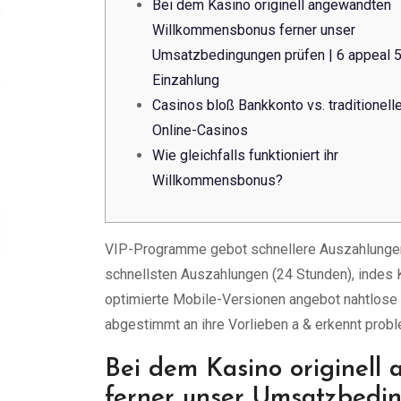
Bei dem Kasino originell angewandten
Willkommensbonus ferner unser
Umsatzbedingungen prüfen | 6 appeal 
Einzahlung
Casinos bloß Bankkonto vs. traditionell
Online-Casinos
Wie gleichfalls funktioniert ihr
Willkommensbonus?
VIP-Programme gebot schnellere Auszahlungen,
schnellsten Auszahlungen (24 Stunden), indes 
optimierte Mobile-Versionen angebot nahtlos
abgestimmt an ihre Vorlieben a & erkennt probl
Bei dem Kasino originel
ferner unser Umsatzbedin