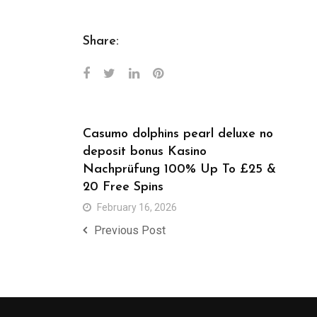
Share:
Casumo dolphins pearl deluxe no
deposit bonus Kasino
Nachprüfung 100% Up To £25 &
20 Free Spins
February 16, 2026
Previous Post