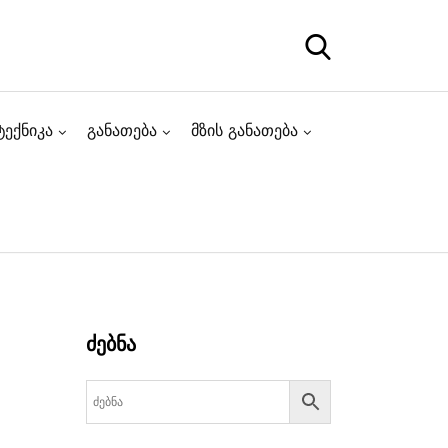
ტექნიკა
განათება
მზის განათება
ძებნა