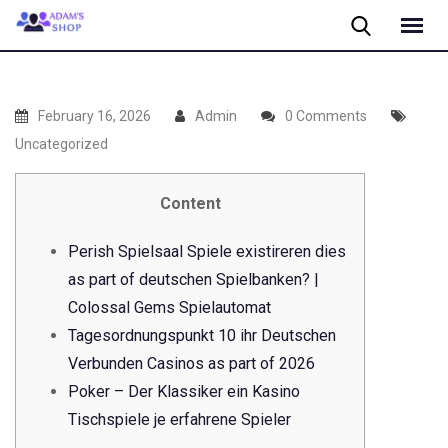
Skip
to
content
February 16, 2026
Admin
0 Comments
Uncategorized
Content
Perish Spielsaal Spiele existireren dies
as part of deutschen Spielbanken? |
Colossal Gems Spielautomat
Tagesordnungspunkt 10 ihr Deutschen
Verbunden Casinos as part of 2026
Poker – Der Klassiker ein Kasino
Tischspiele je erfahrene Spieler