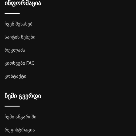
ინფორმაცია
ჩვენ შესახებ
საიტის წესები
რეკლამა
კითხვები FAQ
კონტაქტი
ჩემი გვერდი
ჩემი ანგარიში
რეგისტრაცია