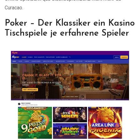
Curacao.
Poker – Der Klassiker ein Kasino
Tischspiele je erfahrene Spieler