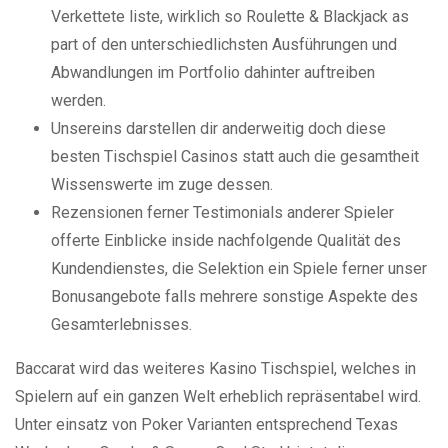
Verkettete liste, wirklich so Roulette & Blackjack as
part of den unterschiedlichsten Ausführungen und
Abwandlungen im Portfolio dahinter auftreiben
werden.
Unsereins darstellen dir anderweitig doch diese
besten Tischspiel Casinos statt auch die gesamtheit
Wissenswerte im zuge dessen.
Rezensionen ferner Testimonials anderer Spieler
offerte Einblicke inside nachfolgende Qualität des
Kundendienstes, die Selektion ein Spiele ferner unser
Bonusangebote falls mehrere sonstige Aspekte des
Gesamterlebnisses.
Baccarat wird das weiteres Kasino Tischspiel, welches in
Spielern auf ein ganzen Welt erheblich repräsentabel wird.
Unter einsatz von Poker Varianten entsprechend Texas