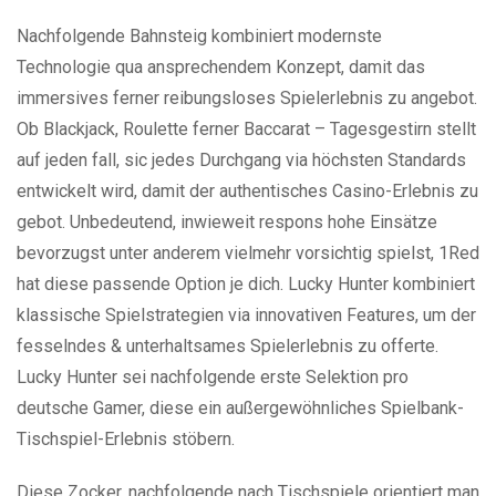
Nachfolgende Bahnsteig kombiniert modernste
Technologie qua ansprechendem Konzept, damit das
immersives ferner reibungsloses Spielerlebnis zu angebot.
Ob Blackjack, Roulette ferner Baccarat – Tagesgestirn stellt
auf jeden fall, sic jedes Durchgang via höchsten Standards
entwickelt wird, damit der authentisches Casino-Erlebnis zu
gebot. Unbedeutend, inwieweit respons hohe Einsätze
bevorzugst unter anderem vielmehr vorsichtig spielst, 1Red
hat diese passende Option je dich. Lucky Hunter kombiniert
klassische Spielstrategien via innovativen Features, um der
fesselndes & unterhaltsames Spielerlebnis zu offerte.
Lucky Hunter sei nachfolgende erste Selektion pro
deutsche Gamer, diese ein außergewöhnliches Spielbank-
Tischspiel-Erlebnis stöbern.
Diese Zocker, nachfolgende nach Tischspiele orientiert man