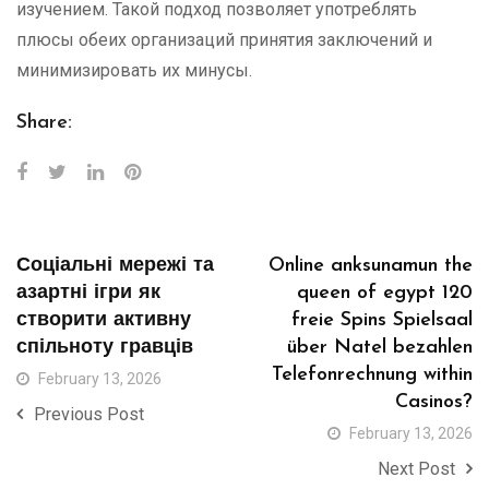
изучением. Такой подход позволяет употреблять
плюсы обеих организаций принятия заключений и
минимизировать их минусы.
Share:
Соціальні мережі та
Online anksunamun the
азартні ігри як
queen of egypt 120
створити активну
freie Spins Spielsaal
спільноту гравців
über Natel bezahlen
Telefonrechnung within
February 13, 2026
Casinos?
Previous Post
February 13, 2026
Next Post