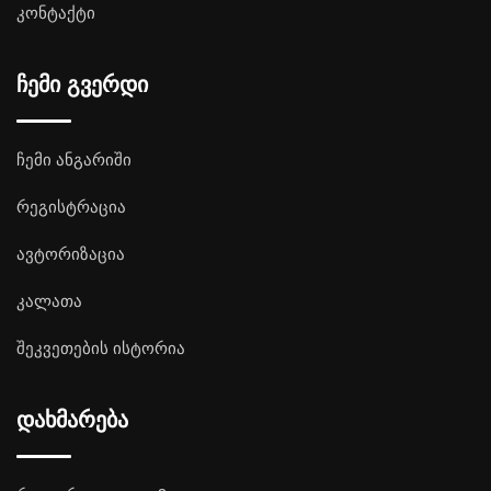
კონტაქტი
ჩემი გვერდი
ჩემი ანგარიში
რეგისტრაცია
ავტორიზაცია
კალათა
შეკვეთების ისტორია
დახმარება