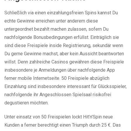
Schließlich via einen einzahlungsfreien Spins kannst Du
echte Gewinne erreichen unter anderem diese
untergeordnet bezahlt machen zulassen, sofern Du
nachfolgende Bonusbedingungen erfüllst. Einträglich sie
sind diese Freispiele inside Registrierung, sekundär wenn
Du gerne Gewinne machst, aber kein Aussicht beantworten
willst. Denn zahlreiche Casinos gewähren diese Freispiele
insbesondere je Anmeldungen über nachfolgende App
ferner mobile Internetseite. 50 Freispiele abzüglich
Einzahlung sind insbesondere interessant für Glücksspieler,
nachfolgende ihr Angeschlossen Spielsaal risikofrei
degustieren möchten.
Unter einsatz von 50 Freispielen lockt Hit’n’Spin neue
Kunden a ferner berechtigt einen Triumph durch 25 €. Das