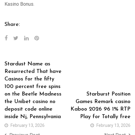
Kasino Bonus.
Share:
Stardust Name as
Resurrected That have
Casinos for the fifty
100 percent free spins
on the Beetle Madness
Starburst Position
the Unibet casino no
Games Remark casino
deposit code online
Kaboo 2026 96 1% RTP
inside Nj, Pennsylvania
Play for Totally free
February 13, 2026
February 13, 2026