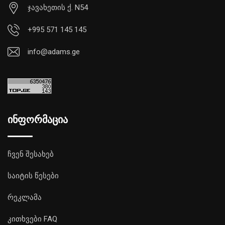
ჯავახეთის ქ. N54
+995 571 145 145
info@adams.ge
ინფორმაცია
ჩვენ შესახებ
საიტის წესები
რეკლამა
კითხვები FAQ