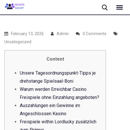
Skip
to
content
February 13, 2026
Admin
0 Comments
Uncategorized
Content
Unsere Tagesordnungspunkt-Tipps je
drehstange Spielsaal-Boni
Warum werden Erreichbar Casino
Freispiele ohne Einzahlung angeboten?
Auszahlungen ein Gewinne im
Angeschlossen Kasino
Freispiele within Lordlucky zusätzlich
zum Prämie