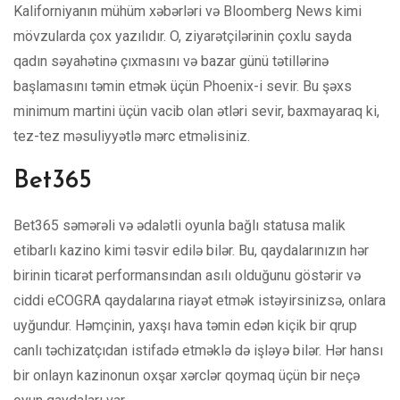
Kaliforniyanın mühüm xəbərləri və Bloomberg News kimi
mövzularda çox yazılıdır. O, ziyarətçilərinin çoxlu sayda
qadın səyahətinə çıxmasını və bazar günü tətillərinə
başlamasını təmin etmək üçün Phoenix-i sevir. Bu şəxs
minimum martini üçün vacib olan ətləri sevir, baxmayaraq ki,
tez-tez məsuliyyətlə mərc etməlisiniz.
Bet365
Bet365 səmərəli və ədalətli oyunla bağlı statusa malik
etibarlı kazino kimi təsvir edilə bilər. Bu, qaydalarınızın hər
birinin ticarət performansından asılı olduğunu göstərir və
ciddi eCOGRA qaydalarına riayət etmək istəyirsinizsə, onlara
uyğundur. Həmçinin, yaxşı hava təmin edən kiçik bir qrup
canlı təchizatçıdan istifadə etməklə də işləyə bilər. Hər hansı
bir onlayn kazinonun oxşar xərclər qoymaq üçün bir neçə