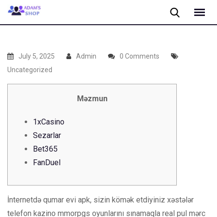
Skip
to
content
July 5, 2025
Admin
0 Comments
Uncategorized
Məzmun
1xCasino
Sezarlar
Bet365
FanDuel
İnternetdə qumar evi apk, sizin kömək etdiyiniz xəstələr
telefon kazino mmorpgs oyunlarını sınamaqla real pul mərc