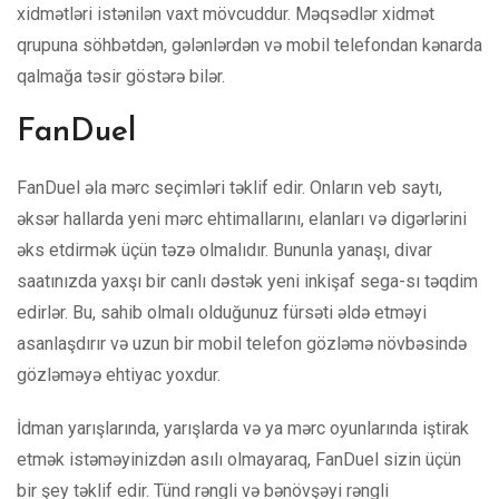
xidmətləri istənilən vaxt mövcuddur. Məqsədlər xidmət
qrupuna söhbətdən, gələnlərdən və mobil telefondan kənarda
qalmağa təsir göstərə bilər.
FanDuel
FanDuel əla mərc seçimləri təklif edir. Onların veb saytı,
əksər hallarda yeni mərc ehtimallarını, elanları və digərlərini
əks etdirmək üçün təzə olmalıdır. Bununla yanaşı, divar
saatınızda yaxşı bir canlı dəstək yeni inkişaf sega-sı təqdim
edirlər. Bu, sahib olmalı olduğunuz fürsəti əldə etməyi
asanlaşdırır və uzun bir mobil telefon gözləmə növbəsində
gözləməyə ehtiyac yoxdur.
İdman yarışlarında, yarışlarda və ya mərc oyunlarında iştirak
etmək istəməyinizdən asılı olmayaraq, FanDuel sizin üçün
bir şey təklif edir. Tünd rəngli və bənövşəyi rəngli